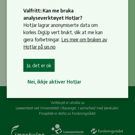
Logg inn med passord
Valfritt: Kan me bruka
analyseverktøyet HotJar?
HotJar lagrar anonymiserte data om
Opprett konto
korleis DigUp vert brukt, slik at me kan
eller
gjera forbetringar.
Les meir om bruken av
HotJar på uis.no
Logg inn med
Ja, det er ok
Nei, ikkje aktiver HotJar
Verktøyet er utvikla av

Lesesenteret ved Universitetet i Stavanger, i samarbeid med Jærskulen.

Prosjektet er støtta av Forskningsrådet.