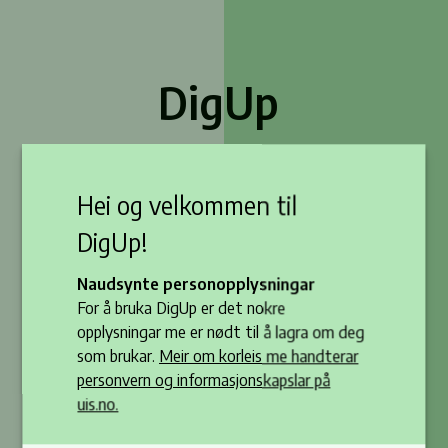
DigUp
Eit digitalt verktøy for
Hei og velkommen til
undervisningsplanlegging
DigUp!
Naudsynte personopplysningar
E-postadresse
For å bruka DigUp er det nokre
opplysningar me er nødt til å lagra om deg
som brukar.
Meir om korleis me handterar
Passord
personvern og informasjonskapslar på
uis.no.
Gløymt passord?